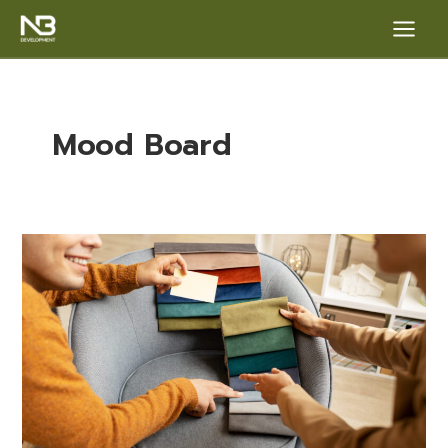
Skip
Main
to
content
Menu
Mood Board
ส่อง
เทคนิค
e
เลือก
สี
เฟอร์นิเจอร์
แต่ง
บ้าน
ให้
น่า
อยู่