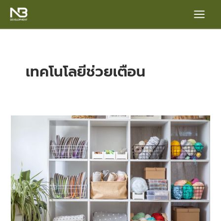
Skip
Main
to
content
Menu
เทคโนโลยีช่วยเตือน
จัด
บ้าน
e
ให้
ชีวิต
ง่าย
ขึ้น
สำหรับ
คน
ขี้
ลืม