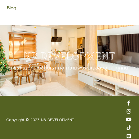
Blog
NB DEVELOPMENT
เพราะเป้าหมายของเรา คือ ความพึงพอใจของลูกค้าทุกคน
F
I
Y
T
L
a
n
o
i
i
c
s
u
k
n
e
t
t
t
e
Copyright © 2023 NB DEVELOPMENT
b
a
u
o
o
g
b
k
o
r
e
k
a