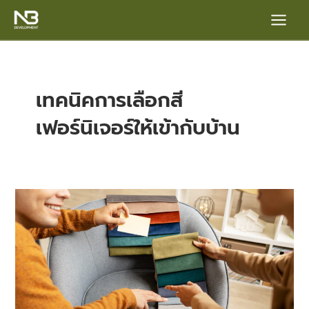
Skip
Main
to
content
Menu
เทคนิคการเลือกสี
เฟอร์นิเจอร์ให้เข้ากับบ้าน
e
ส่อง
เทคนิค
เลือก
สี
เฟอร์นิเจอร์
แต่ง
บ้าน
ให้