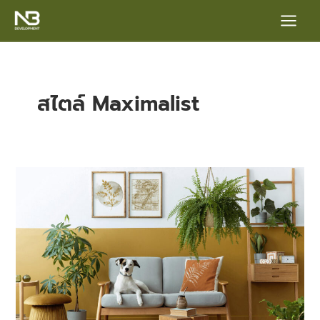
Skip
Main
to
content
Menu
สไตล์ Maximalist
Minimal
vs.
e
Maximal
เลือก
สไตล์
แต่ง
บ้าน
ที่
ใช่
ใน