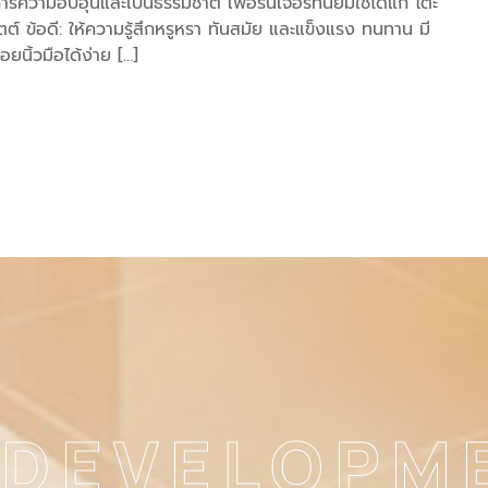
รความอบอุ่นและเป็นธรรมชาติ เฟอร์นิเจอร์ที่นิยมใช้ได้แก่ โต๊ะ
์ ข้อดี: ให้ความรู้สึกหรูหรา ทันสมัย และแข็งแรง ทนทาน มี
นิ้วมือได้ง่าย […]
 DEVELOPM