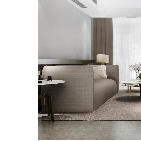
รนด์
แต่ง
บ้าน
ไม่
ตก
เท
รนด์
ด้วย
สี
และ
เฟอร์นิเจอร์
มา
แรง
2026