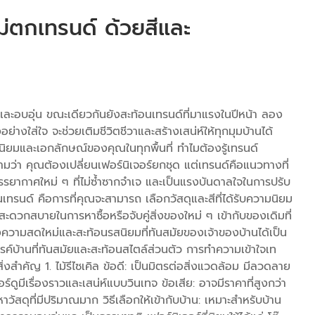
ม่ตกเทรนด์ ด้วยสีและ
ละอบอุ่น ขณะเดียวกันยังสะท้อนเทรนด์ที่มาแรงในปีหน้า ลอง
ย่างใส่ใจ จะช่วยเติมชีวิตชีวาและสร้างเสน่ห์ให้ทุกมุมบ้านได้
สนิยมและเอกลักษณ์ของคุณในทุกพื้นที่ ทำไมต้องรู้เทรนด์
ามว่า คุณต้องเปลี่ยนเฟอร์นิเจอร์ยกชุด แต่เทรนด์คือแนวทางที่
บรรยากาศใหม่ ๆ ที่ไม่ซ้ำซากจำเจ และเป็นแรงบันดาลใจในการปรับ
าทันเทรนด์ คือการที่คุณจะสามารถ เลือกวัสดุและสีที่ได้รับความนิยม
่สะดวกสบายในการหาซื้อหรือจับคู่สิ่งของใหม่ ๆ เข้ากับของเดิมที่
้างความสดใหม่และสะท้อนรสนิยมที่ทันสมัยของเจ้าของบ้านได้เป็น
สรรค์บ้านที่ทันสมัยและสะท้อนสไตล์ส่วนตัว การทำความเข้าใจเท
สิ่งสำคัญ 1. ไม้รีไซเคิล ข้อดี: เป็นมิตรต่อสิ่งแวดล้อม มีลวดลาย
์ดูมีเรื่องราวและเสน่ห์แบบวินเทจ ข้อเสีย: อาจมีราคาที่สูงกว่า
วัสดุที่มีปริมาณมาก วิธีเลือกให้เข้ากับบ้าน: เหมาะสำหรับบ้าน