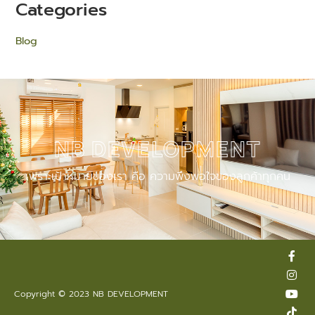
Categories
Blog
NB DEVELOPMENT
เพราะเป้าหมายของเรา คือ ความพึงพอใจของลูกค้าทุกคน
F
I
Y
T
L
a
n
o
i
i
c
s
u
k
n
e
t
t
t
e
Copyright © 2023 NB DEVELOPMENT
b
a
u
o
o
g
b
k