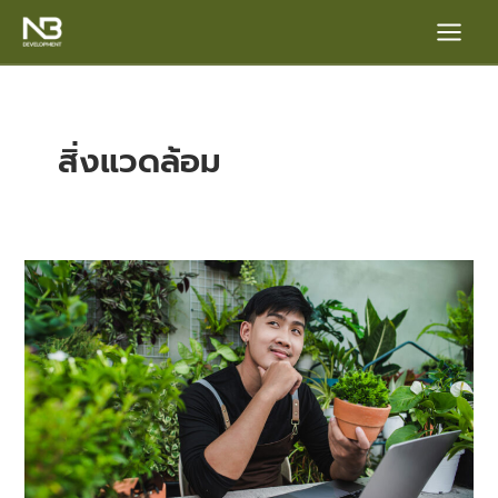
Skip
Main
to
content
Menu
สิ่งแวดล้อม
Green
Developer
e
อสัง
หาฯ
ยั่งยืน
ทาง
เลือก
ใหม่
ของ
คน