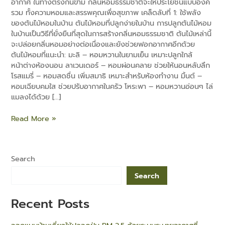
อากาศ ในทางตรงกันข้าม กลิ่นหอมธรรมชาติจะให้ประโยชน์แบบองค์
รวม ทั้งความหอมและสรรพคุณเพื่อสุขภาพ เคล็ดลับที่ 1: ใช้พลัง
ของต้นไม้หอมในบ้าน ต้นไม้หอมที่ปลูกง่ายในบ้าน การปลูกต้นไม้หอม
ในบ้านเป็นวิธีที่ยั่งยืนที่สุดในการสร้างกลิ่นหอมธรรมชาติ ต้นไม้เหล่านี้
จะปล่อยกลิ่นหอมอย่างต่อเนื่องและยังช่วยฟอกอากาศอีกด้วย
ต้นไม้หอมที่แนะนำ: มะลิ – หอมหวานในยามเย็น เหมาะปลูกใกล้
e
หน้าต่างห้องนอน ลาเวนเดอร์ – หอมผ่อนคลาย ช่วยให้นอนหลับลึก
โรสแมรี่ – หอมสดชื่น เพิ่มสมาธิ เหมาะสำหรับห้องทำงาน มิ้นต์ –
หอมเฉียบคมใส ช่วยปรับอากาศในครัว โหระพา – หอมหวานอ่อนๆ ไล่
แมลงได้ด้วย […]
Read More »
Search
Search
Recent Posts