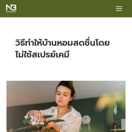
Skip
Main
to
content
Menu
วิธีทำให้บ้านหอมสดชื่นโดย
ไม่ใช้สเปรย์เคมี
e
5
เคล็ด
ลับ
จัด
บ้าน
ให้
หอม
แบบ