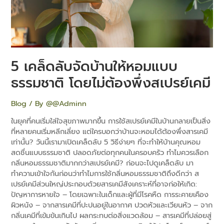
ธรรมชาติ
โดย
ไม่
ต้อง
พึ่ง
ส
5 เคล็ดลับจัดบ้านให้หอมแบบ
เปรย์
เคมี
ธรรมชาติ โดยไม่ต้องพึ่งสเปรย์เคมี
Blog
/ By
@@Adminn
ในยุคที่คนเริ่มใส่ใจสุขภาพมากขึ้น การใช้สเปรย์เคมีในบ้านกลายเป็นสิ่ง
ที่หลายคนเริ่มหลีกเลี่ยง แต่ใครบอกว่าบ้านจะหอมได้ต้องพึ่งสารเคมี
เท่านั้น? วันนี้เรามาเปิดเคล็ดลับ 5 วิธีง่ายๆ ที่จะทำให้บ้านคุณหอม
สดชื่นแบบธรรมชาติ ปลอดภัยต่อทุกคนในครอบครัว ทำไมควรเลือก
กลิ่นหอมธรรมชาติมากกว่าสเปรย์เคมี? ก่อนจะไปดูเคล็ดลับ มา
ทำความเข้าใจกันก่อนว่าทำไมการใช้กลิ่นหอมธรรมชาติถึงดีกว่า ส
เปรย์เคมีส่วนใหญ่ประกอบด้วยสารเคมีสังเคราะห์ที่อาจก่อให้เกิด:
ปัญหาการหายใจ – โดยเฉพาะในเด็กและผู้ที่มีโรคหืด การระคายเคือง
ผิวหนัง – จากสารเคมีที่ปะปนอยู่ในอากาศ ปวดหัวและเวียนหัว – จาก
กลิ่นเคมีที่เข้มข้นเกินไป ผลกระทบต่อสิ่งแวดล้อม – สารเคมีที่ปล่อยสู่