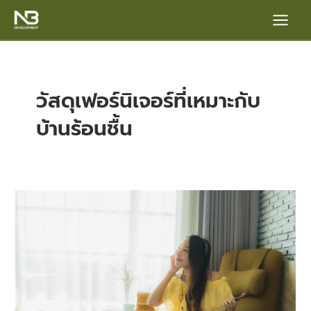
Skip
Main
to
content
Menu
วัสดุเฟอร์นิเจอร์ที่เหมาะกับ
บ้านร้อนชื้น
e
เทคนิค
เลือก
เฟอร์นิเจอร์
ให้
เหมาะ
กับ
บ้าน
เมือง