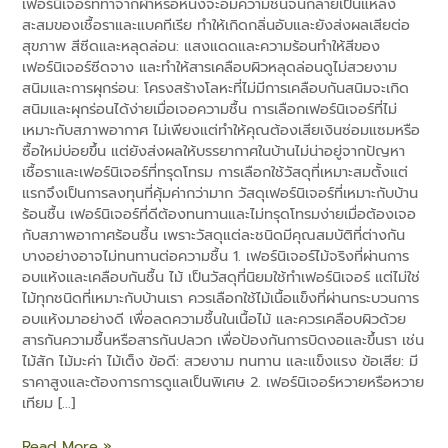
เฟอร์นิเจอร์ที่ทำจากผ้าหรือหนังจะอมความชื้นจนกลายเป็นแหล่ง
สะสมของเชื้อราและแบคทีเรีย ทำให้เกิดกลิ่นอับและยังส่งผลเสียต่อ
สุขภาพ สีซีดและหลุดล่อน: แสงแดดและความร้อนทำให้สีของ
เฟอร์นิเจอร์ซีดจาง และทำให้สารเคลือบผิวหลุดล่อนดูไม่สวยงาม
สนิมและการผุกร่อน: โครงสร้างโลหะที่ไม่มีการเคลือบกันสนิมจะเกิด
สนิมและผุกร่อนได้ง่ายเมื่อเจอความชื้น การเลือกเฟอร์นิเจอร์ที่ไม่
e
เหมาะกับสภาพอากาศ ไม่เพียงแต่ทำให้คุณต้องเสียเงินซ่อมแซมหรือ
ซื้อใหม่บ่อยขึ้น แต่ยังส่งผลให้บรรยากาศในบ้านไม่น่าอยู่จากปัญหา
เชื้อราและเฟอร์นิเจอร์ที่ทรุดโทรม การเลือกใช้วัสดุที่เหมาะสมตั้งแต่
แรกจึงเป็นการลงทุนที่คุ้มค่ากว่ามาก วัสดุเฟอร์นิเจอร์ที่เหมาะกับบ้าน
ร้อนชื้น เฟอร์นิเจอร์ที่ดีต้องทนทานและไม่ทรุดโทรมง่ายเมื่อต้องเจอ
กับสภาพอากาศร้อนชื้น เพราะวัสดุแต่ละชนิดมีคุณสมบัติที่ต่างกัน
บางอย่างอาจไม่ทนทานต่อความชื้น 1. เฟอร์นิเจอร์ไม้จริงที่ผ่านการ
อบแห้งและเคลือบกันชื้น ไม้ เป็นวัสดุที่นิยมใช้ทำเฟอร์นิเจอร์ แต่ไม่ใช่
ไม้ทุกชนิดที่เหมาะกับบ้านเรา ควรเลือกใช้ไม้เนื้อแข็งที่ผ่านกระบวนการ
อบแห้งมาอย่างดี เพื่อลดความชื้นในเนื้อไม้ และควรเคลือบผิวด้วย
สารกันความชื้นหรือสารกันปลวก เพื่อป้องกันการบิดงอและขึ้นรา เช่น
ไม้สัก ไม้มะค่า ไม้เต็ง ข้อดี: สวยงาม ทนทาน และแข็งแรง ข้อเสีย: มี
ราคาสูงและต้องการการดูแลเป็นพิเศษ 2. เฟอร์นิเจอร์หวายหรือหวาย
เทียม […]
Read More »