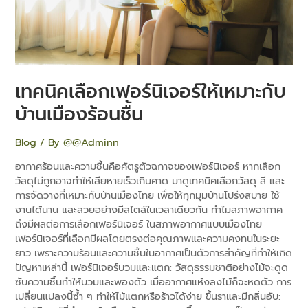
ร้อน
ชื้น
เทคนิคเลือกเฟอร์นิเจอร์ให้เหมาะกับ
บ้านเมืองร้อนชื้น
Blog
/ By
@@Adminn
อากาศร้อนและความชื้นคือศัตรูตัวฉกาจของเฟอร์นิเจอร์ หากเลือก
วัสดุไม่ถูกอาจทำให้เสียหายเร็วเกินคาด มาดูเทคนิคเลือกวัสดุ สี และ
การจัดวางที่เหมาะกับบ้านเมืองไทย เพื่อให้ทุกมุมบ้านโปร่งสบาย ใช้
งานได้นาน และสวยอย่างมีสไตล์ในเวลาเดียวกัน ทำไมสภาพอากาศ
ถึงมีผลต่อการเลือกเฟอร์นิเจอร์ ในสภาพอากาศแบบเมืองไทย
เฟอร์นิเจอร์ที่เลือกมีผลโดยตรงต่อคุณภาพและความคงทนในระยะ
ยาว เพราะความร้อนและความชื้นในอากาศเป็นตัวการสำคัญที่ทำให้เกิด
ปัญหาเหล่านี้ เฟอร์นิเจอร์บวมและแตก: วัสดุธรรมชาติอย่างไม้จะดูด
ซับความชื้นทำให้บวมและพองตัว เมื่ออากาศแห้งลงไม้ก็จะหดตัว การ
เปลี่ยนแปลงนี้ซ้ำ ๆ ทำให้ไม้แตกหรือร้าวได้ง่าย ขึ้นราและมีกลิ่นอับ: