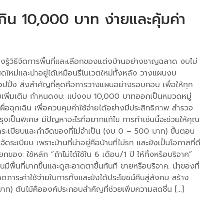
่เกิน 10,000 บาท ง่ายและคุ้มค่า
ยงรู้วิธีจัดการพื้นที่และเลือกของแต่งบ้านอย่างชาญฉลาด งบไม่
ใหม่และน่าอยู่ได้เหมือนรีโนเวตใหม่ทั้งหลัง วางแผนงบ
อปปิ้ง สิ่งสำคัญที่สุดคือการวางแผนอย่างรอบคอบ เพื่อให้ทุก
งบเพิ่มเติม กำหนดงบ: แบ่งงบ 10,000 บาทออกเป็นหมวดหมู่
่อฉุกเฉิน เพื่อควบคุมค่าใช้จ่ายได้อย่างมีประสิทธิภาพ สำรวจ
รุงเป็นพิเศษ มีปัญหาอะไรที่อยากแก้ไข การทำเช่นนี้จะช่วยให้คุณ
ดระเบียบและกำจัดของที่ไม่จำเป็น (งบ 0 – 500 บาท) ขั้นตอน
ระเบียบ เพราะบ้านที่น่าอยู่คือบ้านที่ไม่รก และยังเป็นโอกาสที่ดี
ของ: ใช้หลัก “ถ้าไม่ได้ใช้ใน 6 เดือน/1 ปี ให้ทิ้งหรือบริจาค”
านมีพื้นที่มากขึ้นและดูสะอาดตาขึ้นทันที ขายหรือบริจาค: นำของที่
ดภาระค่าใช้จ่ายในการทิ้งและยังได้ประโยชน์คืนสู่สังคม สร้าง
บาท) ต้นไม้คือองค์ประกอบสำคัญที่ช่วยเพิ่มความสดชื่น […]