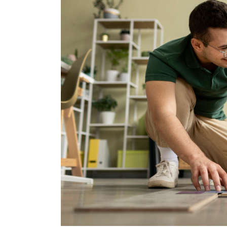
ให้
น่า
อยู่
ด้วย
งบ
ไม่
เกิน
10,000
บาท
ง่าย
และ
คุ้ม
ค่า