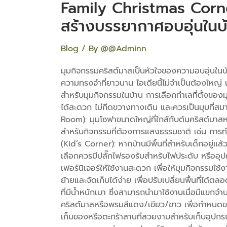
Family Christmas Corne
สร้างบรรยากาศอบอุ่นในบ
Blog
/ By
@@Adminn
มุมกิจกรรมคริสต์มาสเป็นหัวใจของความอบอุ่นในบ้
ความทรงจำที่ยาวนาน ไอเดียนี้ไม่จำเป็นต้องใหญ่ แ
สำหรับมุมกิจกรรมในบ้าน การเลือกทำเลที่ตั้งของมุ
ได้สะดวก ไม่กีดขวางทางเดิน และควรเป็นมุมที่สมาช
Room): มุมโซฟาขนาดใหญ่ที่ใกล้กับต้นคริสต์มาสหลัก
สำหรับกิจกรรมที่ต้องการแสงธรรมชาติ เช่น การ
(Kid’s Corner): หากบ้านมีพื้นที่สำหรับเด็กอยู่แล้
เลือกควรมีปลั๊กไฟรองรับสำหรับไฟประดับ หรืออุปก
เฟอร์นิเจอร์ให้ใช้งานสะดวก เพื่อให้มุมกิจกรรมใช้ง
ย้ายและจัดเก็บได้ง่าย เพื่อปรับเปลี่ยนพื้นที่ได้ตลอ
ที่มีน้ำหนักเบา ซึ่งสามารถนำมาใช้งานเมื่อมีแขกจ
คริสต์มาสหรือพรมสีแดง/เขียว/ขาว เพื่อกำหนดข
เก็บของหรือตะกร้าสานที่สวยงามสำหรับเก็บอุปกรณ์ 