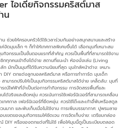
r ไอเดียกิจกรรมคริสต์มาส
้าน
าน ช่วยให้ครอบครัวได้ใช้เวลาร่วมกันอย่างสนุกสนานและสร้าง
ค่จัดมุมเล็ก ๆ ก็ทำให้เทศกาลพิเศษขึ้นได้ เลือกมุมที่เหมาะสม
มกิจกรรมเป็นขั้นตอนแรกที่สำคัญ ควรเป็นพื้นที่ที่สามารถใช้งาน
ิกทุกคนเข้าถึงได้ง่าย สถานที่แนะนำ ห้องนั่งเล่น (Living
 มักเป็นมุมที่ได้รับความนิยมที่สุด มุมใกล้หน้าต่าง: เหมาะ
ทำ DIY ตกแต่งลูกบอลคริสต์มาส หรือการทำการ์ด มุมเด็ก
ว สามารถปรับให้เป็นมุมกิจกรรมคริสต์มาสได้ง่าย เคล็ดลับ: มุมที่
รณ์ไฟฟ้าที่จำเป็นต่อการทำกิจกรรม การจัดสรรพื้นที่และ
านได้จริงและยืดหยุ่น ควรเน้นการใช้เฟอร์นิเจอร์ที่สามารถเคลื่อน
ดเทศกาล เฟอร์นิเจอร์ที่ยืดหยุ่น: ควรใช้โต๊ะและเก้าอี้พับหรือสตูล
ำนวนมาก และพับเก็บเมื่อไม่ใช้งาน การเพิ่มบรรยากาศ: ปูพรมลาย
อบเขตของมุมกิจกรรมให้ชัดเจน การจัดเก็บง่าย: เตรียมกล่อง
DIY หรือของตกแต่งที่ไม่ใช้ เพื่อให้มุมนี้ดูเป็นระเบียบตลอด