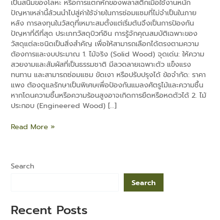
เป็นสนิมของโลหะ หรือการแตกหักของพลาสติกเมื่อใช้งานหนัก
ปัญหาเหล่านี้ล้วนนำไปสู่ค่าใช้จ่ายในการซ่อมแซมที่ไม่จำเป็นในภาย
หลัง การลงทุนในวัสดุที่เหมาะสมตั้งแต่เริ่มต้นจึงเป็นการป้องกัน
ปัญหาที่ดีที่สุด ประเภทวัสดุบิวท์อิน การรู้จักคุณสมบัติเฉพาะของ
วัสดุแต่ละชนิดเป็นสิ่งสำคัญ เพื่อให้สามารถเลือกได้ตรงตามความ
ต้องการและงบประมาณ 1. ไม้จริง (Solid Wood) จุดเด่น: ให้ความ
e
สวยงามและสัมผัสที่เป็นธรรมชาติ มีลวดลายเฉพาะตัว แข็งแรง
ทนทาน และสามารถซ่อมแซม ขัดเงา หรือปรับปรุงได้ ข้อจำกัด: ราคา
แพง ต้องดูแลรักษาเป็นพิเศษเพื่อป้องกันแมลงศัตรูไม้และความชื้น
หากโดนความชื้นหรือความร้อนสูงอาจเกิดการยืดหรือหดตัวได้ 2. ไม้
ประกอบ (Engineered Wood) […]
Read More »
Search
Search
Recent Posts