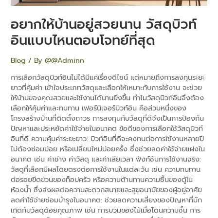
อิน
แบบ
อยากให้บ้านอยู่สวยนาน วัสดุบิวท์
ไหน
ตอบ
อินแบบไหนตอบโจทย์ที่สุด
โจทย์
ที่สุด
Blog
/ By
@@Adminn
การเลือกวัสดุบิวท์อินไม่ได้มีแค่เรื่องดีไซน์ แต่หมายถึงการลงทุนระยะ
ยาวที่คุ้มค่า เข้าใจประเภทวัสดุและเลือกให้เหมาะกับการใช้งาน จะช่วย
ให้บ้านของคุณสวยและใช้งานได้นานยิ่งขึ้น ทำไมวัสดุบิวท์อินจึงต้อง
เลือกให้คุ้มค่าและทนทาน เฟอร์นิเจอร์บิวท์อิน คือส่วนหนึ่งของ
โครงสร้างบ้านที่ติดตั้งถาวร การลงทุนกับวัสดุที่ดีจึงเป็นการป้องกัน
ปัญหาและประหยัดค่าใช้จ่ายในอนาคต ข้อดีของการเลือกใช้วัสดุบิวท์
อินที่ดี ความคุ้มค่าระยะยาว: บิวท์อินที่ดีจะคงทนต่อการใช้งานหลายปี
ไม่ต้องซ่อมบ่อย หรือเปลี่ยนใหม่บ่อยครั้ง ซึ่งช่วยลดค่าใช้จ่ายแฝงใน
อนาคต เช่น ค่าช่าง ค่าวัสดุ และค่าเสียเวลา ฟังก์ชันการใช้งานจริง:
วัสดุที่เลือกมีผลโดยตรงต่อการใช้งานในแต่ละวัน เช่น ความทนทาน
ต่อรอยขีดข่วนของท็อปครัว หรือความต้านทานความชื้นของตู้ใน
ห้องน้ำ ซึ่งส่งผลต่อความสะดวกสบายและสุขอนามัยของผู้อยู่อาศัย
ลดค่าใช้จ่ายซ่อมบำรุงในอนาคต: ช่วยลดความเสี่ยงของปัญหาที่มัก
เกิดกับวัสดุด้อยคุณภาพ เช่น การบวมของไม้เมื่อโดนความชื้น การ