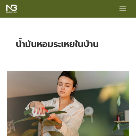
Skip
Main
to
content
Menu
น้ำมันหอมระเหยในบ้าน
5
เคล็ด
e
ลับ
จัด
บ้าน
ให้
หอม
แบบ
ธรรมชาติ
โดย