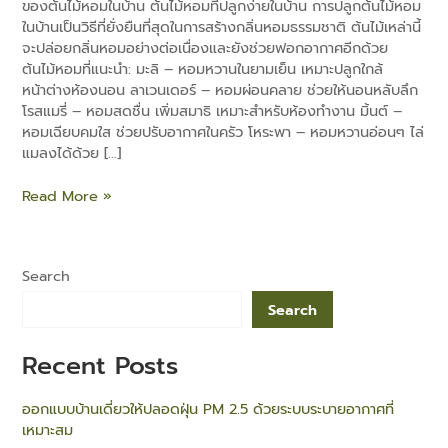
ของต้นไม้หอมในบ้าน ต้นไม้หอมที่ปลูกง่ายในบ้าน การปลูกต้นไม้หอม
ในบ้านเป็นวิธีที่ยั่งยืนที่สุดในการสร้างกลิ่นหอมธรรมชาติ ต้นไม้เหล่านี้
จะปล่อยกลิ่นหอมอย่างต่อเนื่องและยังช่วยฟอกอากาศอีกด้วย
ต้นไม้หอมที่แนะนำ: มะลิ – หอมหวานในยามเย็น เหมาะปลูกใกล้
หน้าต่างห้องนอน ลาเวนเดอร์ – หอมผ่อนคลาย ช่วยให้นอนหลับลึก
โรสแมรี่ – หอมสดชื่น เพิ่มสมาธิ เหมาะสำหรับห้องทำงาน มิ้นต์ –
e
หอมเฉียบคมใส ช่วยปรับอากาศในครัว โหระพา – หอมหวานอ่อนๆ ไล่
แมลงได้ด้วย […]
Read More »
Search
Search
Recent Posts
ออกแบบบ้านเดี่ยวให้ปลอดฝุ่น PM 2.5 ด้วยระบบระบายอากาศที่
เหมาะสม