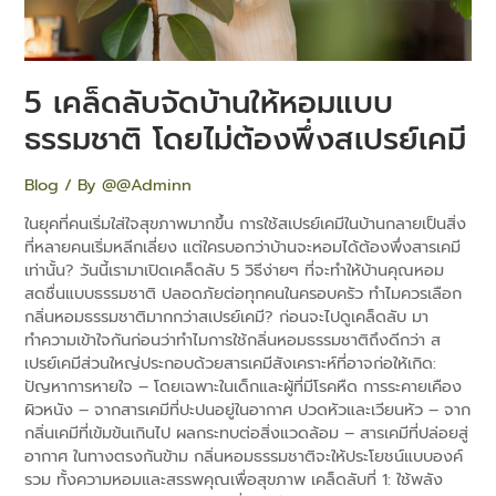
ไม่
ต้อง
พึ่ง
ส
5 เคล็ดลับจัดบ้านให้หอมแบบ
เปรย์
เคมี
ธรรมชาติ โดยไม่ต้องพึ่งสเปรย์เคมี
Blog
/ By
@@Adminn
ในยุคที่คนเริ่มใส่ใจสุขภาพมากขึ้น การใช้สเปรย์เคมีในบ้านกลายเป็นสิ่ง
ที่หลายคนเริ่มหลีกเลี่ยง แต่ใครบอกว่าบ้านจะหอมได้ต้องพึ่งสารเคมี
เท่านั้น? วันนี้เรามาเปิดเคล็ดลับ 5 วิธีง่ายๆ ที่จะทำให้บ้านคุณหอม
สดชื่นแบบธรรมชาติ ปลอดภัยต่อทุกคนในครอบครัว ทำไมควรเลือก
กลิ่นหอมธรรมชาติมากกว่าสเปรย์เคมี? ก่อนจะไปดูเคล็ดลับ มา
ทำความเข้าใจกันก่อนว่าทำไมการใช้กลิ่นหอมธรรมชาติถึงดีกว่า ส
เปรย์เคมีส่วนใหญ่ประกอบด้วยสารเคมีสังเคราะห์ที่อาจก่อให้เกิด:
ปัญหาการหายใจ – โดยเฉพาะในเด็กและผู้ที่มีโรคหืด การระคายเคือง
ผิวหนัง – จากสารเคมีที่ปะปนอยู่ในอากาศ ปวดหัวและเวียนหัว – จาก
กลิ่นเคมีที่เข้มข้นเกินไป ผลกระทบต่อสิ่งแวดล้อม – สารเคมีที่ปล่อยสู่
อากาศ ในทางตรงกันข้าม กลิ่นหอมธรรมชาติจะให้ประโยชน์แบบองค์
รวม ทั้งความหอมและสรรพคุณเพื่อสุขภาพ เคล็ดลับที่ 1: ใช้พลัง