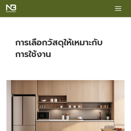
Skip
Main
to
content
Menu
การเลือกวัสดุให้เหมาะกับ
การใช้งาน
e
อยาก
ให้
บ้าน
อยู่
สวย
นาน
วัส
ดุ