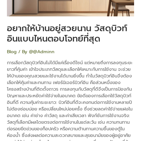
บิ
วท์
อิน
แบบ
อยากให้บ้านอยู่สวยนาน วัสดุบิวท์
ไหน
ตอบ
อินแบบไหนตอบโจทย์ที่สุด
โจทย์
ที่สุด
Blog
/ By
@@Adminn
การเลือกวัสดุบิวท์อินไม่ได้มีแค่เรื่องดีไซน์ แต่หมายถึงการลงทุนระยะ
ยาวที่คุ้มค่า เข้าใจประเภทวัสดุและเลือกให้เหมาะกับการใช้งาน จะช่วย
ให้บ้านของคุณสวยและใช้งานได้นานยิ่งขึ้น ทำไมวัสดุบิวท์อินจึงต้อง
เลือกให้คุ้มค่าและทนทาน เฟอร์นิเจอร์บิวท์อิน คือส่วนหนึ่งของ
โครงสร้างบ้านที่ติดตั้งถาวร การลงทุนกับวัสดุที่ดีจึงเป็นการป้องกัน
ปัญหาและประหยัดค่าใช้จ่ายในอนาคต ข้อดีของการเลือกใช้วัสดุบิวท์
อินที่ดี ความคุ้มค่าระยะยาว: บิวท์อินที่ดีจะคงทนต่อการใช้งานหลายปี
ไม่ต้องซ่อมบ่อย หรือเปลี่ยนใหม่บ่อยครั้ง ซึ่งช่วยลดค่าใช้จ่ายแฝงใน
อนาคต เช่น ค่าช่าง ค่าวัสดุ และค่าเสียเวลา ฟังก์ชันการใช้งานจริง:
วัสดุที่เลือกมีผลโดยตรงต่อการใช้งานในแต่ละวัน เช่น ความทนทาน
ต่อรอยขีดข่วนของท็อปครัว หรือความต้านทานความชื้นของตู้ใน
ห้องน้ำ ซึ่งส่งผลต่อความสะดวกสบายและสุขอนามัยของผู้อยู่อาศัย