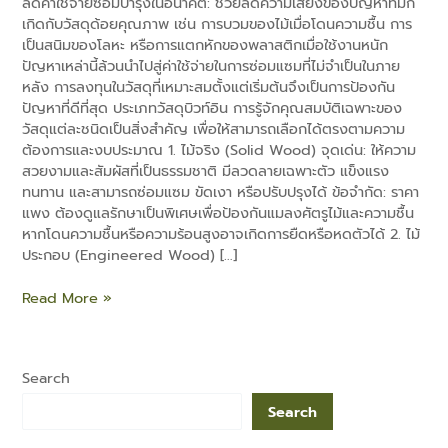
ลดค่าใช้จ่ายซ่อมบำรุงในอนาคต: ช่วยลดความเสี่ยงของปัญหาที่มัก
เกิดกับวัสดุด้อยคุณภาพ เช่น การบวมของไม้เมื่อโดนความชื้น การ
เป็นสนิมของโลหะ หรือการแตกหักของพลาสติกเมื่อใช้งานหนัก
ปัญหาเหล่านี้ล้วนนำไปสู่ค่าใช้จ่ายในการซ่อมแซมที่ไม่จำเป็นในภาย
หลัง การลงทุนในวัสดุที่เหมาะสมตั้งแต่เริ่มต้นจึงเป็นการป้องกัน
ปัญหาที่ดีที่สุด ประเภทวัสดุบิวท์อิน การรู้จักคุณสมบัติเฉพาะของ
e
วัสดุแต่ละชนิดเป็นสิ่งสำคัญ เพื่อให้สามารถเลือกได้ตรงตามความ
ต้องการและงบประมาณ 1. ไม้จริง (Solid Wood) จุดเด่น: ให้ความ
สวยงามและสัมผัสที่เป็นธรรมชาติ มีลวดลายเฉพาะตัว แข็งแรง
ทนทาน และสามารถซ่อมแซม ขัดเงา หรือปรับปรุงได้ ข้อจำกัด: ราคา
แพง ต้องดูแลรักษาเป็นพิเศษเพื่อป้องกันแมลงศัตรูไม้และความชื้น
หากโดนความชื้นหรือความร้อนสูงอาจเกิดการยืดหรือหดตัวได้ 2. ไม้
ประกอบ (Engineered Wood) […]
Read More »
Search
Search