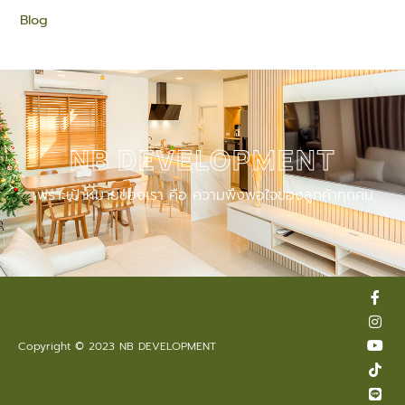
Blog
NB DEVELOPMENT
เพราะเป้าหมายของเรา คือ ความพึงพอใจของลูกค้าทุกคน
F
I
Y
T
L
a
n
o
i
i
c
s
u
k
n
e
t
t
t
e
Copyright © 2023 NB DEVELOPMENT
b
a
u
o
o
g
b
k
o
r
e
k
a