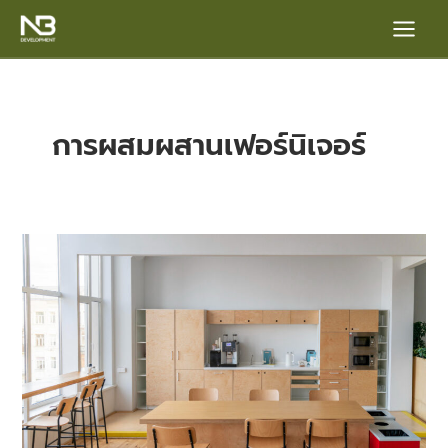
Skip
Main
to
content
Menu
การผสมผสานเฟอร์นิเจอร์
เฟอร์นิเจอร์
บิ
e
วท์
อิน
vs
ลอยตัว
เลือก
แบบ
ไหน
ให้