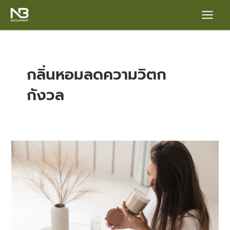
Skip
Main
to
content
Menu
กลิ่นหอมลดความวิตก
กังวล
e
เครื่อง
หอม
ช่วย
ลด
ความเครียด
จริง
หรือ
ไม่?