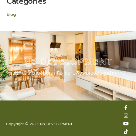
Categories
Blog
NB DEVELOPMENT
เพราะเป้าหมายของเรา คือ ความพึงพอใจของลูกค้าทุกคน
F
I
Y
T
L
a
n
o
i
i
c
s
u
k
n
e
t
t
t
e
Copyright © 2023 NB DEVELOPMENT
b
a
u
o
o
g
b
k
o
r
e