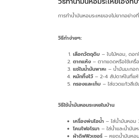
วิธีทำน้ำมันหอมระเหยเองที่บ
การทำน้ำมันหอมระเหยเองไม่ยากอย่างท
วิธีทำง่ายๆ:
เลือกวัตถุดิบ
– ใบไม้หอม, ดอกไม
ตากแห้ง
– ตากแดดหรือใช้เครื่
แช่ในน้ำมันพาหะ
– น้ำมันมะกอก
หมักทิ้งไว้
– 2-4 สัปดาห์ในที่แห้
กรองและเก็บ
– ใส่ขวดแก้วสีเข
วิธีใช้น้ำมันหอมระเหยในบ้าน
เครื่องพ่นไอน้ำ
– ใส่น้ำมันหอม
โคมไฟอโรมา
– ใส่น้ำและน้ำมัน
ผ้าดิฟฟิวเซอร์
– หยดน้ำมันหอมล