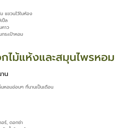
้ม แขวนไว้ในห้อง
ปิ้ล
่นคาว
นกระเป๋าหอม
 ดอกไม้แห้งและสมุนไพรหอม
นาน
ิ่นหอมอ่อนๆ ที่นานเป็นเดือน
อร์, ดอกซ่า