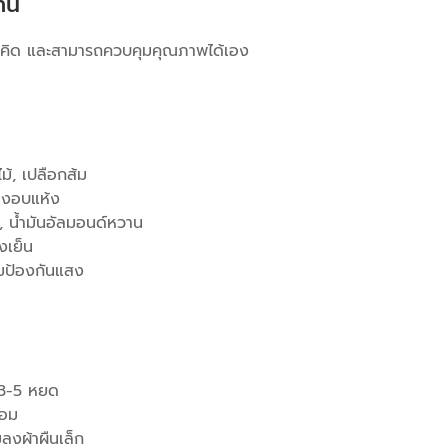
้าน
ี่คิด และสามารถควบคุมคุณภาพได้เอง
้, เปลือกส้ม
องอบแห้ง
, น้ำมันอัลมอนด์หวาน
งเย็น
้มป้องกันแสง
 3-5 หยด
หอม
งผ้าผืนเล็ก