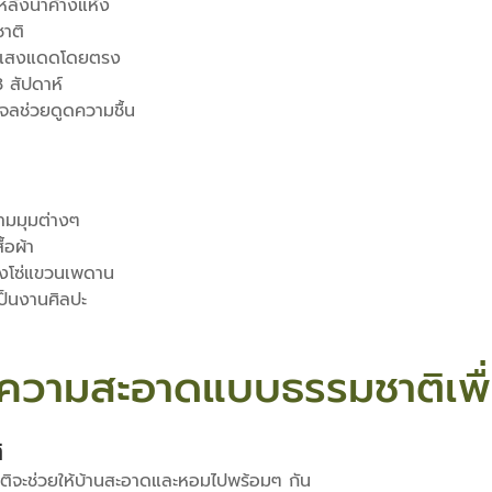
ลังน้ำค้างแห้ง
าติ
ยงแสงแดดโดยตรง
สัปดาห์
าเจลช่วยดูดความชื้น
ามมุมต่างๆ
้อผ้า
วงโซ่แขวนเพดาน
็นงานศิลปะ
ทำความสะอาดแบบธรรมชาติเพื
ิ
จะช่วยให้บ้านสะอาดและหอมไปพร้อมๆ กัน