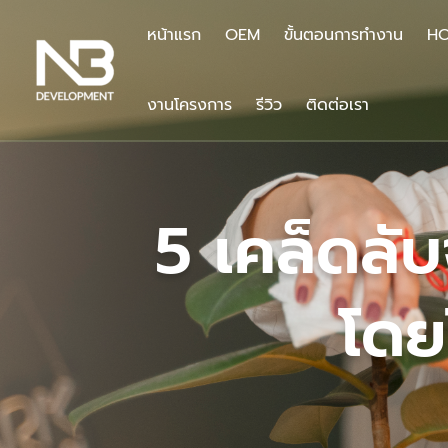
Skip
to
หน้าแรก
OEM
ขั้นตอนการทำงาน
HO
content
งานโครงการ
รีวิว
ติดต่อเรา
5 เคล็ดลั
โดย