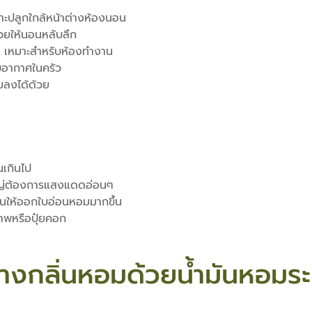
ะปลูกใกล้หน้าต่างห้องนอน
ยให้นอนหลับลึก
ิ เหมาะสำหรับห้องทำงาน
บอากาศในครัว
ลงได้ด้วย
นเกินไป
ญ่ต้องการแสงแดดอ่อนๆ
้นให้ออกใบอ่อนหอมมากขึ้น
ภาพหรือปุ๋ยคอก
สร้างกลิ่นหอมด้วยน้ำมันหอม