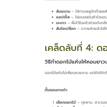
ส้มแขวน
– ใส่กานพลูปักทั่วผลส
แอปเปิ้ล
– ใส่อบเชยในหัวใจแอปเ
มะนาว
– ผึ่งไว้ในครัวช่วยดับกลิ
ส้มโอเปลือก
– ตากแห้งแล้วใส่ใ
เคล็ดลับที่ 4:
วิธีทำดอกไม้แห้งให้หอมยาว
ดอกไม้แห้งไม่เพียงสวยงาม แต่ยังให้กล
ขั้นตอนการทำ:
เลือกดอกไม้
– กุหลาบ, ลาเวนเด