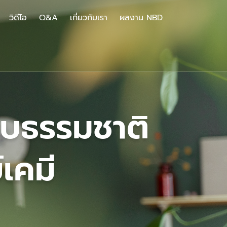
วิดีโอ
Q&A
เกี่ยวกับเรา
ผลงาน NBD
บบธรรมชาติ
เคมี