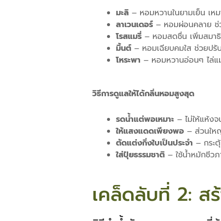
มะลิ
– หอมหวานในยามเย็น เหมา
ลาเวนเดอร์
– หอมผ่อนคลาย ช่ว
โรสแมรี่
– หอมสดชื่น เพิ่มสมาธ
มิ้นต์
– หอมเฉียบคมใส ช่วยปรั
โหระพา
– หอมหวานอ่อนๆ ไล่แม
วิธีการดูแลให้ได้กลิ่นหอมสูงสุด
รดน้ำแต่พอเหมาะ
– ไม่ให้แห้งจ
ให้แสงแดดเพียงพอ
– ส่วนให
ตัดแต่งกิ่งใบเป็นประจำ
– กระตุ
ใส่ปุ๋ยธรรมชาติ
– ใช้น้ำหมักชีว
เคล็ดลับที่ 2: 